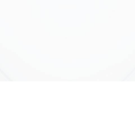
Nome de usuário ou E-mail
*
Senha
*